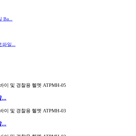
..
..