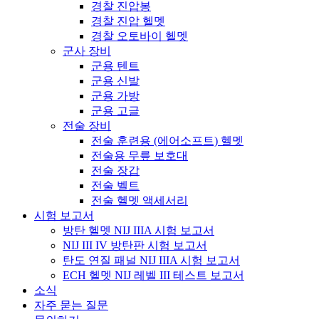
경찰 진압봉
경찰 진압 헬멧
경찰 오토바이 헬멧
군사 장비
군용 텐트
군용 신발
군용 가방
군용 고글
전술 장비
전술 훈련용 (에어소프트) 헬멧
전술용 무릎 보호대
전술 장갑
전술 벨트
전술 헬멧 액세서리
시험 보고서
방탄 헬멧 NIJ IIIA 시험 보고서
NIJ III IV 방탄판 시험 보고서
탄도 연질 패널 NIJ IIIA 시험 보고서
ECH 헬멧 NIJ 레벨 III 테스트 보고서
소식
자주 묻는 질문