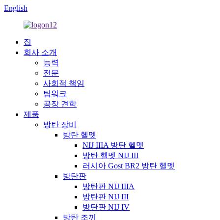
English
집
회사 소개
능력
전문
사회적 책임
팀워크
공장 견학
제품
방탄 장비
방탄 헬멧
NIJ IIIA 방탄 헬멧
방탄 헬멧 NIJ III
러시아 Gost BR2 방탄 헬멧
방탄판
방탄판 NIJ IIIA
방탄판 NIJ III
방탄판 NIJ IV
방탄 조끼