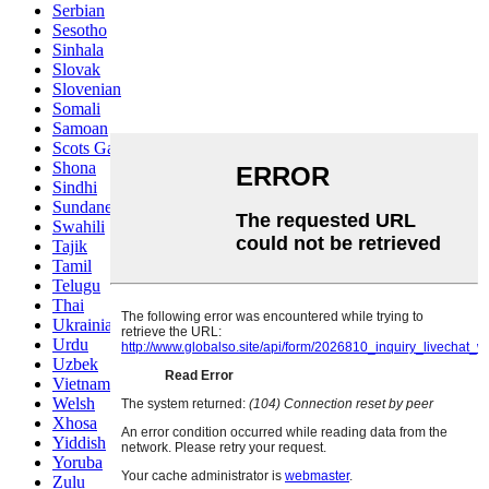
Serbian
Sesotho
Sinhala
Slovak
Slovenian
Somali
Samoan
Scots Gaelic
Shona
Sindhi
Sundanese
Swahili
Tajik
Tamil
Telugu
Thai
Ukrainian
Urdu
Uzbek
Vietnamese
Welsh
Xhosa
Yiddish
Yoruba
Zulu