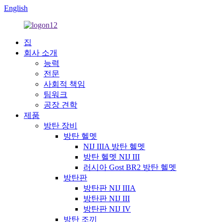
English
집
회사 소개
능력
전문
사회적 책임
팀워크
공장 견학
제품
방탄 장비
방탄 헬멧
NIJ IIIA 방탄 헬멧
방탄 헬멧 NIJ III
러시아 Gost BR2 방탄 헬멧
방탄판
방탄판 NIJ IIIA
방탄판 NIJ III
방탄판 NIJ IV
방탄 조끼