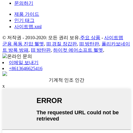
문의하기
제품 가이드
인기 태그
사이트맵.xml
© 저작권 - 2010-2020: 모든 권리 보유.
주요 상품
-
사이트맵
군용 폭동 진압 헬멧
,
III 경질 장갑판
,
III 방탄판
,
폴리카보네이
트 방폭 방패
,
III 방탄판
,
하이컷 에어소프트 헬멧
,
이메일 보내기
+8613646625416
기계적 인조 인간
x