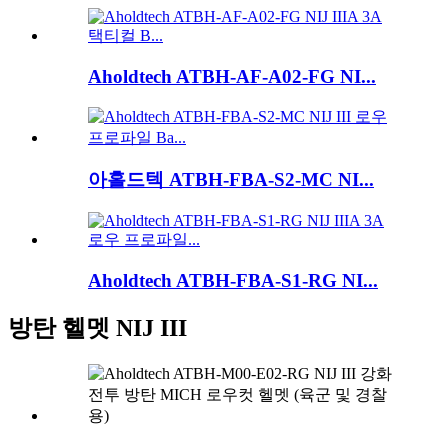
Aholdtech ATBH-AF-A02-FG NI...
아홀드텍 ATBH-FBA-S2-MC NI...
Aholdtech ATBH-FBA-S1-RG NI...
방탄 헬멧 NIJ III