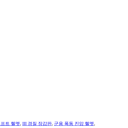
프트 헬멧
,
III 경질 장갑판
,
군용 폭동 진압 헬멧
,