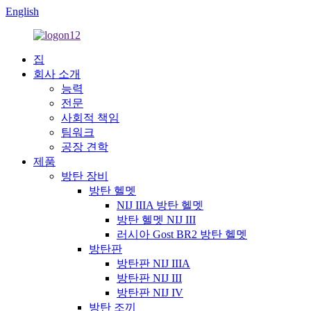
English
집
회사 소개
능력
전문
사회적 책임
팀워크
공장 견학
제품
방탄 장비
방탄 헬멧
NIJ IIIA 방탄 헬멧
방탄 헬멧 NIJ III
러시아 Gost BR2 방탄 헬멧
방탄판
방탄판 NIJ IIIA
방탄판 NIJ III
방탄판 NIJ IV
방탄 조끼