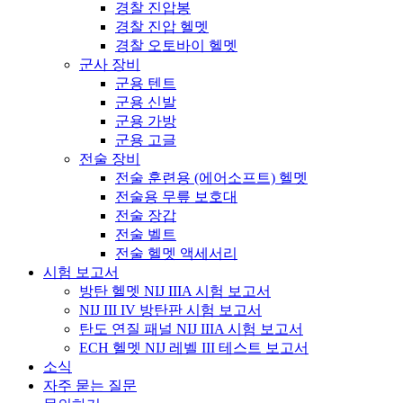
경찰 진압봉
경찰 진압 헬멧
경찰 오토바이 헬멧
군사 장비
군용 텐트
군용 신발
군용 가방
군용 고글
전술 장비
전술 훈련용 (에어소프트) 헬멧
전술용 무릎 보호대
전술 장갑
전술 벨트
전술 헬멧 액세서리
시험 보고서
방탄 헬멧 NIJ IIIA 시험 보고서
NIJ III IV 방탄판 시험 보고서
탄도 연질 패널 NIJ IIIA 시험 보고서
ECH 헬멧 NIJ 레벨 III 테스트 보고서
소식
자주 묻는 질문